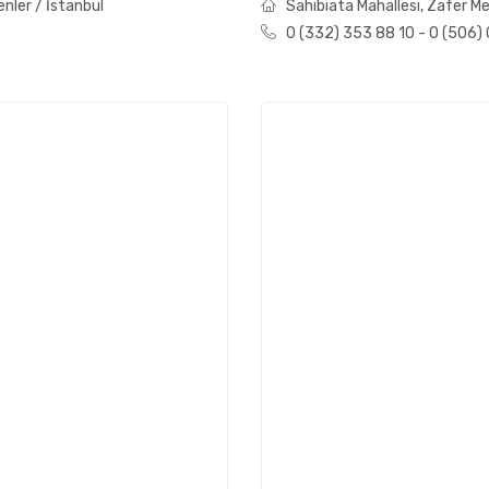
nler / İstanbul
Sahibiata Mahallesi, Zafer Me
0 (332) 353 88 10 - 0 (506)