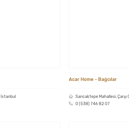
Acar Home - Bağcılar
 İstanbul
Sancaktepe Mahallesi, Çarşı C
0 (538) 746 82 07