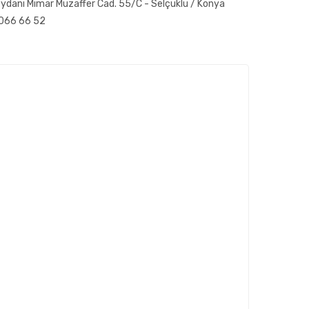
ydanı Mimar Muzaffer Cad. 55/C - Selçuklu / Konya
 066 66 52