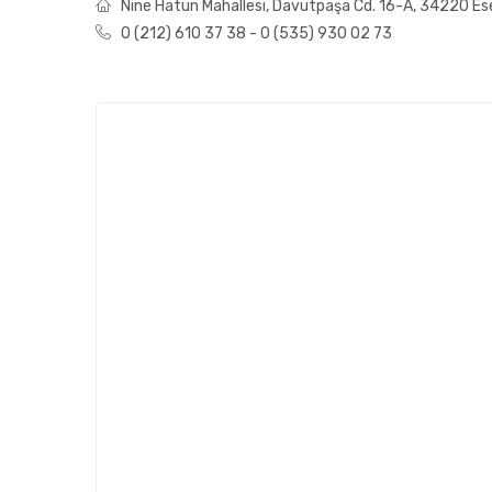
Nine Hatun Mahallesi, Davutpaşa Cd. 16-A, 34220 Ese
0 (212) 610 37 38 - 0 (535) 930 02 73