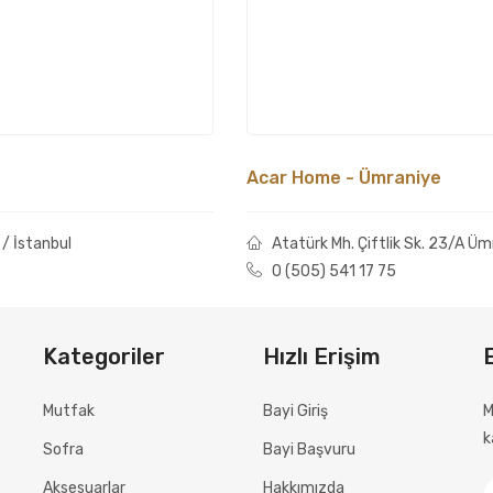
Acar Home - Ümraniye
/ İstanbul
Atatürk Mh. Çiftlik Sk. 23/A Ümr
0 (505) 541 17 75
Kategoriler
Hızlı Erişim
Mutfak
Bayi Giriş
M
k
Sofra
Bayi Başvuru
Aksesuarlar
Hakkımızda