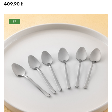
409,90 ₺
TR