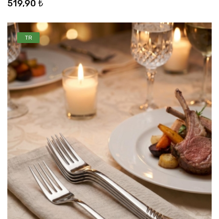
519,90 ₺
TR