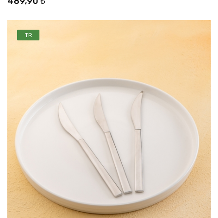
489,90 ₺
TR