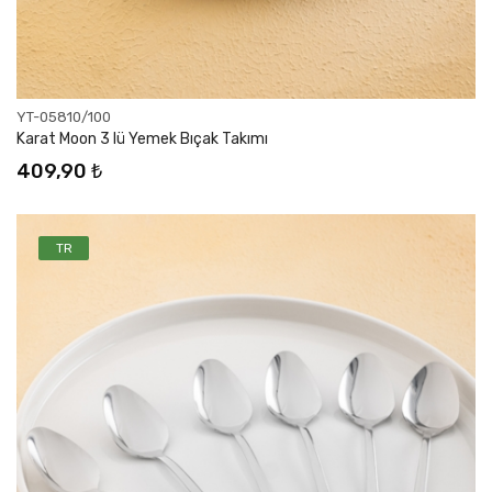
YT-05810/100
Karat Moon 3 lü Yemek Bıçak Takımı
409,90 ₺
TR