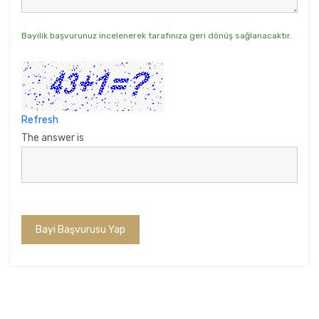
Bayilik başvurunuz incelenerek tarafınıza geri dönüş sağlanacaktır.
Refresh
The answer is
Bayi Başvurusu Yap