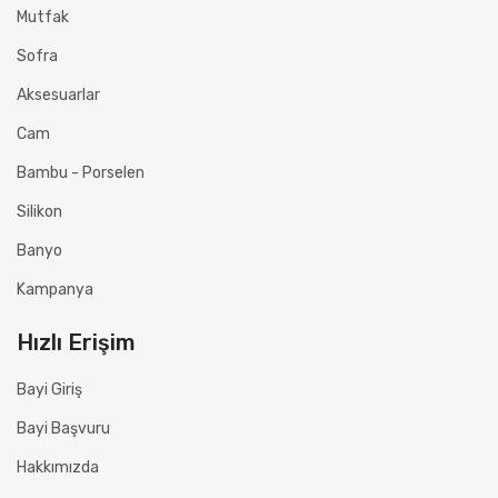
Mutfak
Sofra
Aksesuarlar
Cam
Bambu - Porselen
Silikon
Banyo
Kampanya
Hızlı Erişim
Bayi Giriş
Bayi Başvuru
Hakkımızda