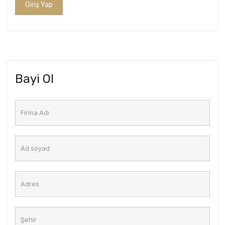
Giriş Yap
Bayi Ol