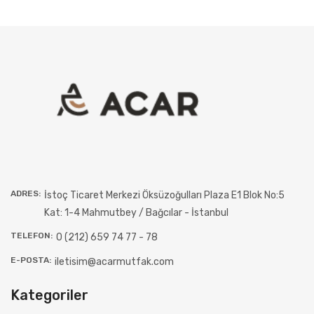
ADRES:
İstoç Ticaret Merkezi Öksüzoğulları Plaza E1 Blok No:5
Kat: 1-4 Mahmutbey / Bağcılar - İstanbul
TELEFON:
0 (212) 659 74 77 - 78
E-POSTA:
iletisim@acarmutfak.com
Kategoriler